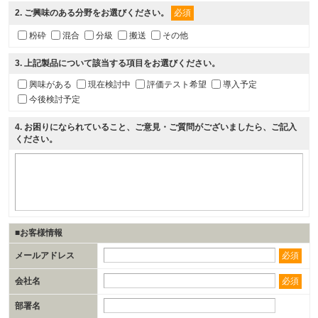
2
. ご興味のある分野をお選びください。
必須
粉砕
混合
分級
搬送
その他
3
. 上記製品について該当する項目をお選びください。
興味がある
現在検討中
評価テスト希望
導入予定
今後検討予定
4
. お困りになられていること、ご意見・ご質問がございましたら、ご記入
ください。
■お客様情報
メールアドレス
必須
会社名
必須
部署名