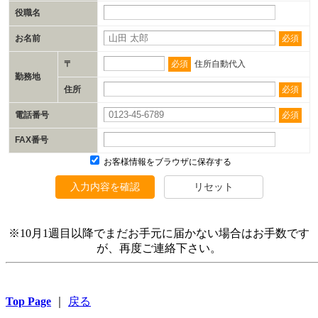
役職名
お名前
必須
〒
必須
住所自動代入
勤務地
住所
必須
電話番号
必須
FAX番号
お客様情報をブラウザに保存する
入力内容を確認
リセット
※10月1週目以降でまだお手元に届かない場合はお手数です
が、再度ご連絡下さい。
Top Page
｜
戻る