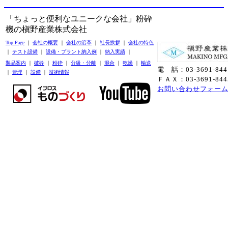
「ちょっと便利なユニークな会社」粉砕
機の槇野産業株式会社
Top Page
｜
会社の概要
｜
会社の沿革
｜
社長挨拶
｜
会社の特色
｜
テスト設備
｜
設備・プラント納入例
｜
納入実績
｜
製品案内
｜
破砕
｜
粉砕
｜
分級・分離
｜
混合
｜
乾燥
｜
輸送
電 話：03-3691-844
｜
管理
｜
設備
｜
技術情報
ＦＡＸ：03-3691-844
お問い合わせフォー