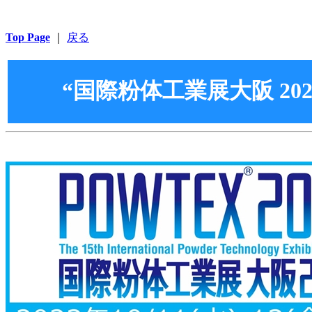
Top Page
｜
戻る
“国際粉体工業展大阪 20