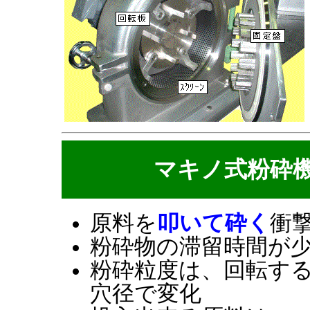
マキノ式粉砕
原料を
叩いて砕く
衝
粉砕物の滞留時間が
粉砕粒度は、回転す
穴径で変化