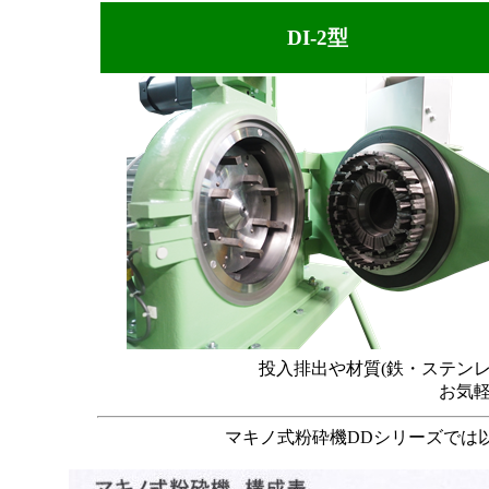
DI-2型
投入排出や材質(鉄・ステン
お気
マキノ式粉砕機DDシリーズでは