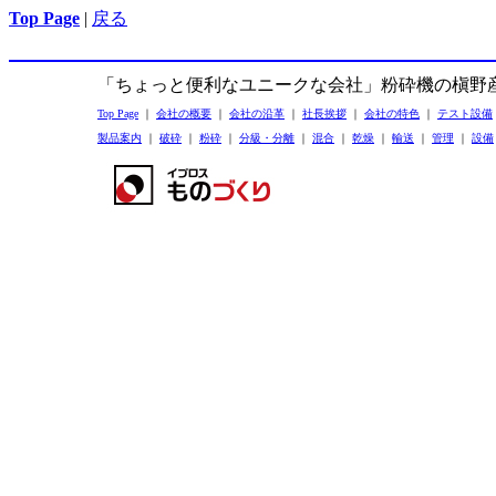
Top Page
|
戻る
「ちょっと便利なユニークな会社」粉砕機の槇野
Top Page
｜
会社の概要
｜
会社の沿革
｜
社長挨拶
｜
会社の特色
｜
テスト設備
製品案内
｜
破砕
｜
粉砕
｜
分級・分離
｜
混合
｜
乾燥
｜
輸送
｜
管理
｜
設備