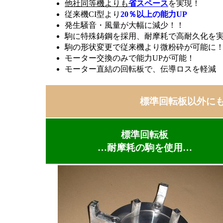
他社同等機よりも
省スペース
を実現！
従来機CI型より
20％以上の能力UP
発生騒音・風量が大幅に減少！！
駒に特殊鋳鋼を採用、耐摩耗で高耐久化を
駒の形状変更で従来機より微粉砕が可能に
モーター交換のみで能力UPが可能！
モーター直結の回転板で、伝導ロスを軽減
標準回転板以外に
標準回転板
…耐摩耗の駒を使用…