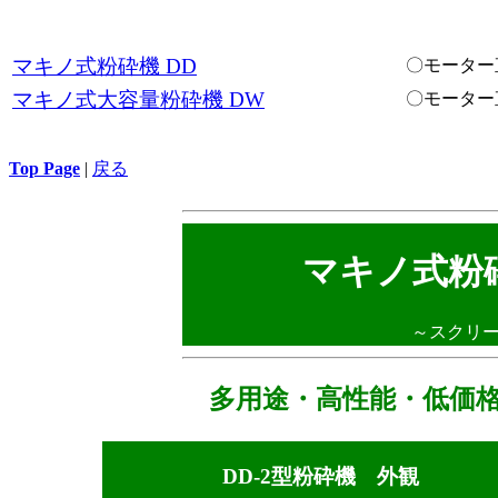
マキノ式粉砕機 DD
〇モーター直結
マキノ式大容量粉砕機 DW
〇モーター直結
Top Page
|
戻る
マキノ式粉
～スクリ
多用途・高性能・低価格 
DD-2型粉砕機 外観