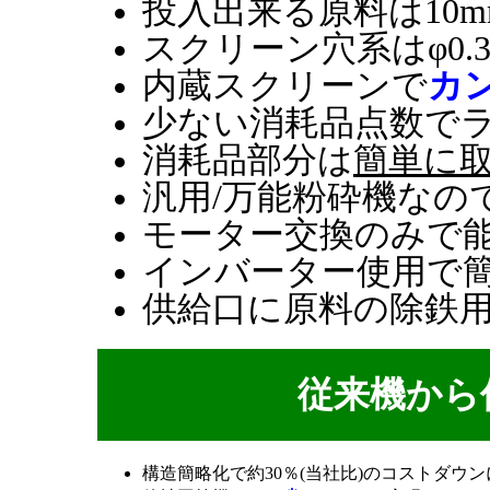
投入出来る原料は10
スクリーン穴系はφ0.3
内蔵スクリーンで
カ
少ない消耗品点数で
消耗品部分は
簡単に
汎用/万能粉砕機なの
モーター交換のみで能
インバーター使用で
供給口に原料の除鉄
従来機から
構造簡略化で約30％(当社比)のコストダウ